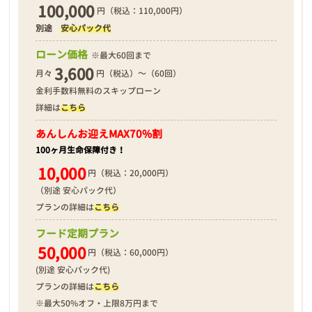
100,000
円（税込：110,000円）
別途
安心パック代
❮
❯
ローン価格
※最大60回まで
3,600
月々
円（税込）～（60回）
金利手数料無料のスキップローン
詳細は
こちら
2026年04月18日
あんしんお迎え
MAX70%割
100ヶ月生命保障付き！
10,000
円（税込：20,000円）
（別途 安心パック代）
プランの詳細は
こちら
フード定期プラン
50,000
円（税込：60,000円）
(別途 安心パック代)
プランの詳細は
こちら
※最大50%オフ・上限8万円まで