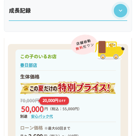
成長記録
この子のいるお店
春日部店
生体価格
❮
❯
70,000円
20,000円
OFF
50,000
円
（税込：55,000円）
別途
安心パック代
ローン価格
※最大60回まで