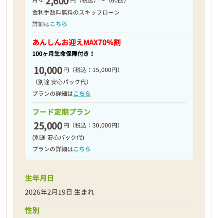
2,600
月々
円（税込）～（60回）
2026年02月26日
金利手数料無料のスキップローン
詳細は
こちら
あんしんお迎え
MAX70%割
100ヶ月生命保障付き！
10,000
円
（税込：15,000円）
（別途 安心パック代）
プランの詳細は
こちら
フード定期プラン
25,000
円
（税込：30,000円）
(別途 安心パック代)
プランの詳細は
こちら
生年月日
❮
❯
2026年2月19日 生まれ
性別