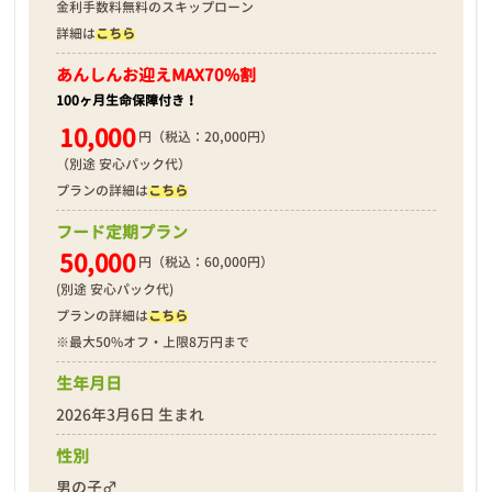
金利手数料無料のスキップローン
詳細は
こちら
あんしんお迎え
MAX70%割
100ヶ月生命保障付き！
10,000
円（税込：20,000円）
（別途 安心パック代）
プランの詳細は
こちら
フード定期プラン
50,000
円（税込：60,000円）
(別途 安心パック代)
プランの詳細は
こちら
※最大50%オフ・上限8万円まで
生年月日
2026年3月6日 生まれ
性別
男の子♂