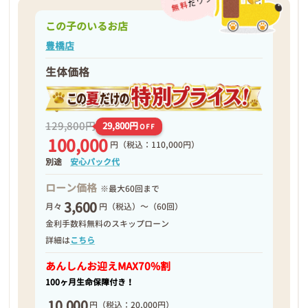
この子のいるお店
豊橋店
生体価格
129,800円
29,800円
OFF
100,000
円
（税込：110,000円）
別途
安心パック代
ローン価格
※最大60回まで
3,600
月々
円（税込）～（60回）
金利手数料無料のスキップローン
詳細は
こちら
あんしんお迎え
MAX70%割
100ヶ月生命保障付き！
10,000
円
（税込：20,000円）